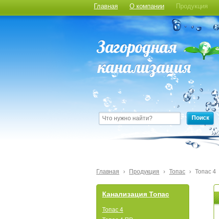
Главная
О компании
Продукция
Поиск
Главная
›
Продукция
›
Топас
›
Топас 4
Канализация Топас
Топас 4