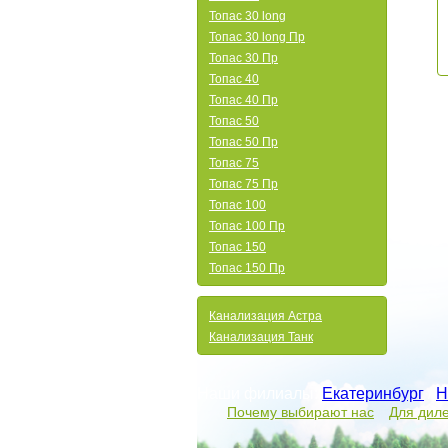
Топас 30 long
Топас 30 long Пр
Топас 30 Пр
Топас 40
Топас 40 Пр
Топас 50
Топас 50 Пр
Топас 75
Топас 75 Пр
Топас 100
Топас 100 Пр
Топас 150
Топас 150 Пр
Канализация Астра
Канализация Танк
Наши филиалы:
Екатеринбург
/
Н
Почему выбирают нас
Для дил