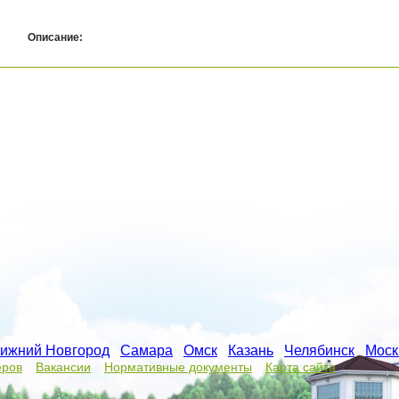
Описание:
ижний Новгород
/
Самара
/
Омск
/
Казань
/
Челябинск
/
Моск
еров
Вакансии
Нормативные документы
Карта сайта